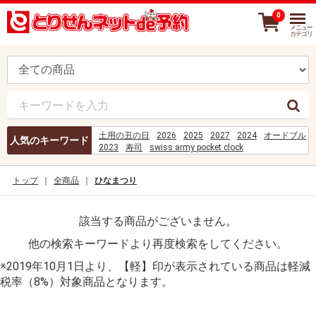
0
メニュー
カテゴリ
土用の丑の日
2026
2025
2027
2024
オードブル
人気のキーワード
2023
寿司
swiss army pocket clock
best supplements for sore joints and muscles
COES%2FD-631-2023
刺身
トップ
全商品
ひなまつり
%D1%82%D0%B2%D0%BE%D1%8F
%D0%BF%D1%80%D0%BE%D0%B2%D0%B8%D0%BD%D
%E0%B8%AA%E0%B8%A1%E0%B8%B2%E0%B8%8A%E
該当する商品がございません。
%E0%B8%81%E0%B8%B5%E0%B9%88%E0%B8%A5%E0
%E0%B8%AD%E0%B8%B1%E0%B8%99%E0%B8%99%E0
他の検索キーワードより再度検索をしてください。
%5C%5C192.168.119.18%5Cpress%5CPF-PRESS%5C1 I
%D8%AD%D8%AE%D8%BA%D8%AE%D8%B1%D9%84%D
※2019年10月1日より、【軽】印が表示されている商品は軽減
el objetivo extra%C3%B1o era yo cap 25
カトラリーとは
B%C3%A1ch b%C3%A9o
税率（8%）対象商品となります。
hack chia s%E1%BA%BB tr%C3%AAn facebook
mi%C3%AAn ph%C3%AD