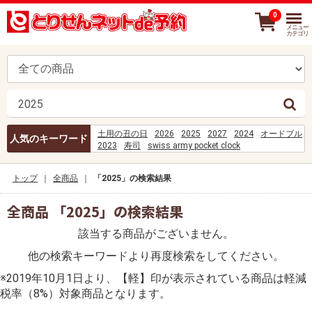
0
メニュー
カテゴリ
土用の丑の日
2026
2025
2027
2024
オードブル
人気のキーワード
2023
寿司
swiss army pocket clock
best supplements for sore joints and muscles
%E0%B8%AA%E0%B8%A1%E0%B8%B2%E0%B8%8A%E
トップ
全商品
「2025」の検索結果
%E0%B8%81%E0%B8%B5%E0%B9%88%E0%B8%A5%E0
COES%2FD-631-2023
%D1%82%D0%B2%D0%BE%D1%8F
全商品 「2025」の検索結果
%D0%BF%D1%80%D0%BE%D0%B2%D0%B8%D0%BD%D
刺身
該当する商品がございません。
%CE%9F%CE%9D%CE%95%CE%9B%CE%99%CE%A9%CE
el objetivo extra%C3%B1o era yo cap 25
他の検索キーワードより再度検索をしてください。
%E0%B8%AD%E0%B8%B1%E0%B8%99%E0%B8%99%E0
%5C%5C192.168.119.18%5Cpress%5CPF-PRESS%5C1 I
※2019年10月1日より、【軽】印が表示されている商品は軽減
お寿司
税率（8%）対象商品となります。
%D8%AD%D8%AE%D8%BA%D8%AE%D8%B1%D9%84%D
カトラリーとは