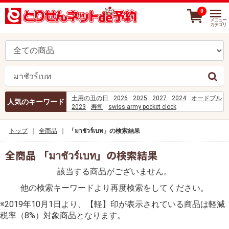
0
メニュー
カテゴリ
土用の丑の日
2026
2025
2027
2024
オードブル
人気のキーワード
2023
寿司
swiss army pocket clock
best supplements for sore joints and muscles
COES%2FD-631-2023
刺身
トップ
全商品
「มาชัวร์เบท」の検索結果
%D1%82%D0%B2%D0%BE%D1%8F
%D0%BF%D1%80%D0%BE%D0%B2%D0%B8%D0%BD%D
%E0%B8%AA%E0%B8%A1%E0%B8%B2%E0%B8%8A%E
全商品 「มาชัวร์เบท」の検索結果
%E0%B8%81%E0%B8%B5%E0%B9%88%E0%B8%A5%E0
%E0%B8%AD%E0%B8%B1%E0%B8%99%E0%B8%99%E0
該当する商品がございません。
%5C%5C192.168.119.18%5Cpress%5CPF-PRESS%5C1 I
%D8%AD%D8%AE%D8%BA%D8%AE%D8%B1%D9%84%D
他の検索キーワードより再度検索をしてください。
el objetivo extra%C3%B1o era yo cap 25
カトラリーとは
B%C3%A1ch b%C3%A9o
※2019年10月1日より、【軽】印が表示されている商品は軽減
hack chia s%E1%BA%BB tr%C3%AAn facebook
税率（8%）対象商品となります。
mi%C3%AAn ph%C3%AD