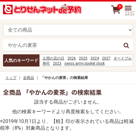
0
メニュー
カテゴリ
土用の丑の日
2026
2025
2024
2027
オードブル
人気のキーワード
寿司
2023
swiss army pocket clock
best supplements for sore joints and muscles
%E0%B8%AA%E0%B8%A1%E0%B8%B2%E0%B8%8A%E
トップ
全商品
「やかんの麦茶」の検索結果
%E0%B8%81%E0%B8%B5%E0%B9%88%E0%B8%A5%E0
COES%2FD-631-2023
%D1%82%D0%B2%D0%BE%D1%8F
全商品 「やかんの麦茶」の検索結果
%D0%BF%D1%80%D0%BE%D0%B2%D0%B8%D0%BD%D
%E0%B8%A2%E0%B8%81%E0%B9%80%E0%B8%A5%E0
該当する商品がございません。
%D8%B6%D8%B4%D8%B6%D8%B4%D8%B9
お寿司
swiss
他の検索キーワードより再度検索をしてください。
%D8%AD%D8%AE%D8%BA%D8%AE%D8%B1%D9%84%D
刺身
yaadein sinkhal lyrics%5C
※2019年10月1日より、【軽】印が表示されている商品は軽減
税率（8%）対象商品となります。