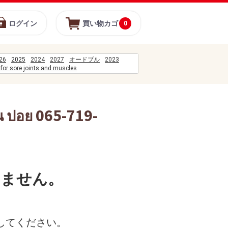
ログイン
買い物カゴ
0
26
2025
2024
2027
オードブル
2023
for sore joints and muscles
t clock
%D0%BE%D1%8F
%D0%BE%D0%B2%D0%B8%D0%BD%D0%B0
%B8%A1%E0%B8%B2%E0%B8%8A%E0%B8%B4%E0%B8%94%E0%B8%94%E0%B8
ทน ปอย 065-719-
%B8%B5%E0%B9%88%E0%B8%A5%E0%B9%89%E0%B8%B2%E0%B8%99
身
สมาชิดดอะมอล
%C3%B1o era yo cap 25
%C3%ADdolos porno anime
COES%2FD-631-2023
%B8%B1%E0%B8%99%E0%B8%99%E0%B8%B5%E0%B9%89%E0%B8%A5%E0%B8
119.18%5Cpress%5CPF-PRESS%5C1 INDEX LENS%5CINDEX Lens%5CND Update
いません。
してください。