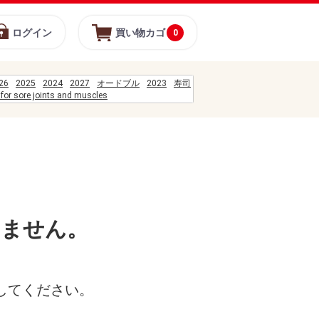
ログイン
買い物カゴ
0
26
2025
2024
2027
オードブル
2023
寿司
for sore joints and muscles
t clock
%D0%BE%D1%8F
%D0%BE%D0%B2%D0%B8%D0%BD%D0%B0
%B8%A1%E0%B8%B2%E0%B8%8A%E0%B8%B4%E0%B8%94%E0%B8%94%E0%B8
%B8%B5%E0%B9%88%E0%B8%A5%E0%B9%89%E0%B8%B2%E0%B8%99
%B8%B2%E0%B8%8A%E0%B8%B1%E0%B8%A7%E0%B8%A3%E0%B9%8C%E0%B9
มอล
COES%2FD-631-2023
%C3%B1o era yo cap 25
%D8%BA%D8%AE%D8%B1%D9%84%D8%A7
いません。
%C3%ADdolos porno anime
してください。