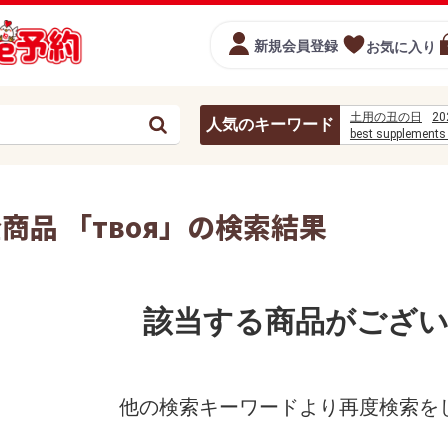
新規会員登録
お気に入り
土用の丑の日
20
人気のキーワード
best supplements 
swiss army pocke
%D1%82%D0%B2
%D0%BF%D1%80
%E0%B8%AA%E0
商品 「твоя」の検索結果
%E0%B8%81%E0
お弁当
%E0%B8%A1%E0
刺身
สมาชิดดอะ
el objetivo extra
%D8%AD%D8%AE
該当する商品がござ
detras de unos 
他の検索キーワードより再度検索を